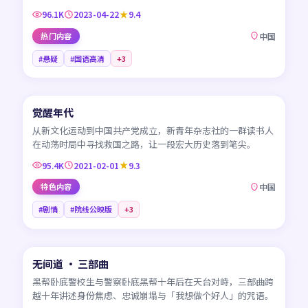
96.1K
2023-04-22
9.4
热门内容
中国
#悬疑
#国语高清
+
3
45:01
觉醒年代
CN
从新文化运动到中国共产党成立，新青年杂志社的一群读书人
在动荡时局中寻找救国之路，让一段宏大历史落到笔尖。
95.4K
2021-02-01
9.3
特色内容
中国
#剧情
#院线公映版
+
3
99:19
无间道 · 三部曲
HK
黑帮卧底警校生与警察卧底黑帮十年后在天台对峙，三部曲跨
越十年讲述身份焦虑、忠诚崩塌与「我想做个好人」的咒语。