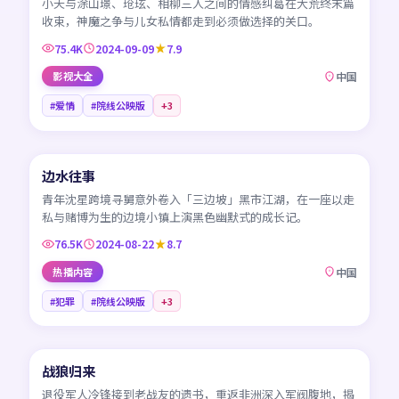
小夭与涂山璟、玱玹、相柳三人之间的情感纠葛在大荒终末篇
收束，神魔之争与儿女私情都走到必须做选择的关口。
75.4K
2024-09-09
7.9
影视大全
中国
#爱情
#院线公映版
+
3
45:57
边水往事
NEW
CN
青年沈星跨境寻舅意外卷入「三边坡」黑市江湖，在一座以走
私与赌博为生的边境小镇上演黑色幽默式的成长记。
76.5K
2024-08-22
8.7
热播内容
中国
#犯罪
#院线公映版
+
3
99:50
战狼归来
NEW
CN
退役军人冷锋接到老战友的遗书，重返非洲深入军阀腹地，揭