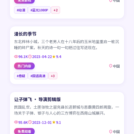
免费影视
中国
#动漫
#蓝光1080P
+
2
45:17
漫长的季节
CN
东北桦林小城，三个老男人在十八年后的玉米地里重启一桩沉
睡的碎尸案，秋天的诗一句一句把过往写进现在。
96.1K
2023-04-22
9.4
热门内容
中国
#悬疑
#国语高清
+
3
99:41
让子弹飞 · 导演剪辑版
CN
民国乱世，土匪张牧之冒充县长进鹅城与恶霸黄四郎周旋，一
场关于子弹、银子与人心的三方博弈在西南山城展开。
95.6K
2023-12-01
9.1
免费观看
中国