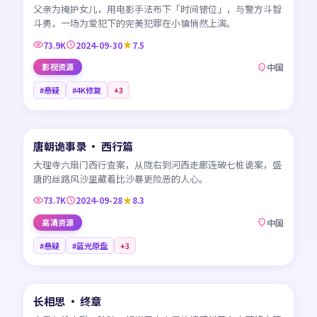
父亲为掩护女儿，用电影手法布下「时间错位」，与警方斗智
斗勇，一场为爱犯下的完美犯罪在小镇悄然上演。
73.9K
2024-09-30
7.5
影视资源
中国
#悬疑
#4K修复
+
3
45:32
唐朝诡事录 · 西行篇
NEW
CN
大理寺六扇门西行查案，从陇右到河西走廊连破七桩诡案，盛
唐的丝路风沙里藏着比沙暴更险恶的人心。
73.7K
2024-09-28
8.3
高清资源
中国
#悬疑
#蓝光原盘
+
3
45:59
长相思 · 终章
NEW
CN