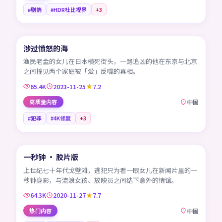
#剧情
#HDR杜比视界
+
3
99:21
涉过愤怒的海
CN
渔民老金的女儿在日本横死街头，一路追凶的他在东京与北京
之间撞见两个家庭被「爱」反噬的真相。
65.4K
2023-11-25
7.2
高质量内容
中国
#犯罪
#4K修复
+
3
99:58
一秒钟 · 胶片版
CN
上世纪七十年代戈壁滩，逃犯只为看一眼女儿在新闻片里的一
秒钟身影，与流浪女孩、放映员之间结下意外的情谊。
64.3K
2020-11-27
7.7
热门内容
中国