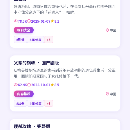
盛唐洛阳，遗孀何惟芳重操花艺，在长安牡丹商行的明争暗斗
中守住父亲遗下的「花满京华」招牌。
78.5K
2025-01-07
8.1
福利大全
中国
#剧情
#4K修复
+
3
45:22
父辈的旗帜 · 国产剧版
NEW
CN
从抗美援朝坑道里的家书到改革开放初期的退伍兵生活，父辈
用一面旗帜把家国与子女托付给下一代。
62.4K
2024-10-01
8.5
内容推荐
中国
#战争
#4K修复
+
3
99:32
误杀玫瑰 · 完整版
NEW
CN