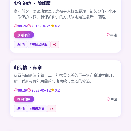
少年的你 · 院线版
热门
HK
高考前夕，复读班女生陈念被卷入校园霸凌，街头少年小北用
「你保护世界，我保护你」的方式陪她走过最后一段路。
88.2K
2019-10-25
8.2
观看平台
香港
#剧情
#院线公映版
+
3
45:18
山海情 · 续章
热门
CN
从西海固到闽宁镇，二十年扶贫长卷的下半场在金滩村翻开，
新一代乡村青年用菌菇与电商续写土地的奇迹。
88.2K
2023-05-12
9.2
福利合集
中国
#剧情
#国语高清
+
3