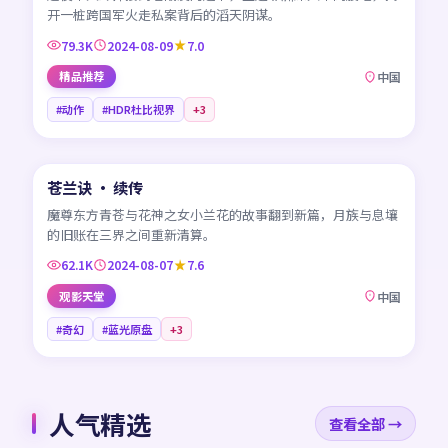
开一桩跨国军火走私案背后的滔天阴谋。
79.3K
2024-08-09
7.0
精品推荐
中国
#动作
#HDR杜比视界
+
3
45:33
苍兰诀 · 续传
NEW
CN
魔尊东方青苍与花神之女小兰花的故事翻到新篇，月族与息壤
的旧账在三界之间重新清算。
62.1K
2024-08-07
7.6
观影天堂
中国
#奇幻
#蓝光原盘
+
3
人气精选
查看全部 →
99:34