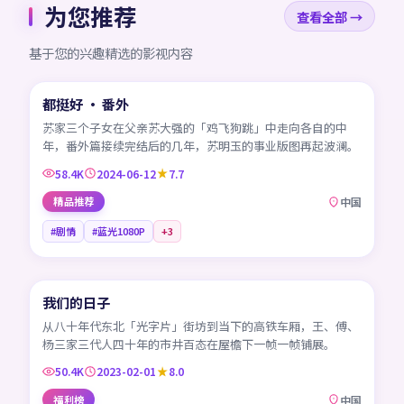
为您推荐
查看全部 →
基于您的兴趣精选的影视内容
45:09
都挺好 · 番外
CN
苏家三个子女在父亲苏大强的「鸡飞狗跳」中走向各自的中
年，番外篇接续完结后的几年，苏明玉的事业版图再起波澜。
58.4K
2024-06-12
7.7
精品推荐
中国
#剧情
#蓝光1080P
+
3
45:48
我们的日子
CN
从八十年代东北「光字片」街坊到当下的高铁车厢，王、傅、
杨三家三代人四十年的市井百态在屋檐下一帧一帧铺展。
50.4K
2023-02-01
8.0
福利榜
中国