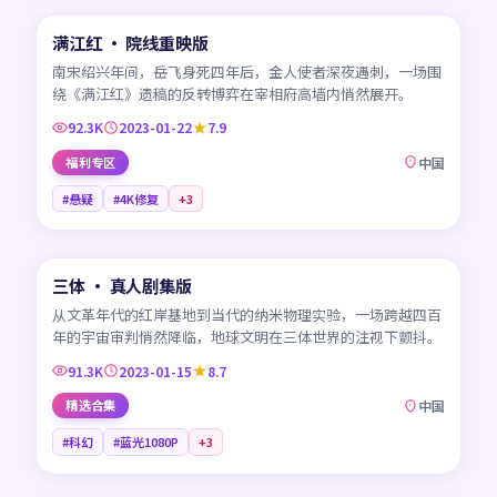
满江红 · 院线重映版
热门
CN
南宋绍兴年间，岳飞身死四年后，金人使者深夜遇刺，一场围
绕《满江红》遗稿的反转博弈在宰相府高墙内悄然展开。
92.3K
2023-01-22
7.9
福利专区
中国
#悬疑
#4K修复
+
3
45:08
三体 · 真人剧集版
热门
CN
从文革年代的红岸基地到当代的纳米物理实验，一场跨越四百
年的宇宙审判悄然降临，地球文明在三体世界的注视下颤抖。
91.3K
2023-01-15
8.7
精选合集
中国
#科幻
#蓝光1080P
+
3
99:19