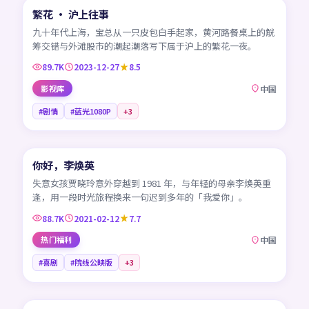
繁花 · 沪上往事
热门
CN
九十年代上海，宝总从一只皮包白手起家，黄河路餐桌上的觥
筹交错与外滩股市的潮起潮落写下属于沪上的繁花一夜。
89.7K
2023-12-27
8.5
影视库
中国
#剧情
#蓝光1080P
+
3
99:08
你好，李焕英
热门
CN
失意女孩贾晓玲意外穿越到 1981 年，与年轻的母亲李焕英重
逢，用一段时光旅程换来一句迟到多年的「我爱你」。
88.7K
2021-02-12
7.7
热门福利
中国
#喜剧
#院线公映版
+
3
99:04