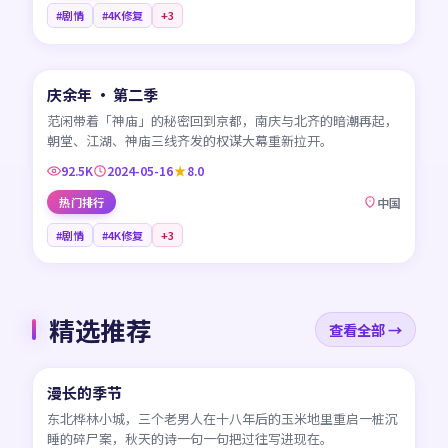
#剧情
#4K修复
+
3
45:26
庆余年 · 第二季
CN
范闲带着「神庙」的秘密回到京都，南庆与北齐的暗潮再起，
朝堂、江湖、神庙三线齐发的权谋大幕重新拉开。
92.5K
2024-05-16
8.0
热门排行
中国
#剧情
#4K修复
+
3
精选推荐
查看全部 →
45:17
漫长的季节
CN
东北桦林小城，三个老男人在十八年后的玉米地里重启一桩沉
睡的碎尸案，秋天的诗一句一句把过往写进现在。