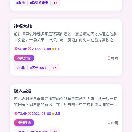
#剧情
#导演剪辑版
+
3
99:11
神探大战
HK
前神探李俊跨越多宗连环案件追凶，妄想症与天才推理在他脑
中交叠，一场关于「神探」与「魔鬼」的对决在香港高楼之间
展开。
58.8K
2022-07-08
6.6
福利资源
香港
#犯罪
#蓝光1080P
+
3
99:57
隐入尘烟
CN
西北农村被各自家庭嫌弃的有铁与贵英结为夫妻，从一砖一瓦
的旧窑洞到自盖的新房，在土地与四季中完成相濡以沫的一
生。
73.6K
2022-07-08
8.5
视频精选
中国