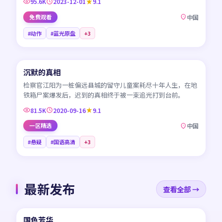
95.6K
2023-12-01
9.1
免费观看
中国
#动作
#蓝光原盘
+
3
45:13
沉默的真相
CN
检察官江阳为一桩偏远县城的留守儿童案耗尽十年人生，在地
铁箱尸案爆发后，迟到的真相终于被一束追光打到台前。
81.5K
2020-09-16
9.1
一区精选
中国
#悬疑
#国语高清
+
3
最新发布
查看全部 →
45:24
国色芳华
NEW
CN