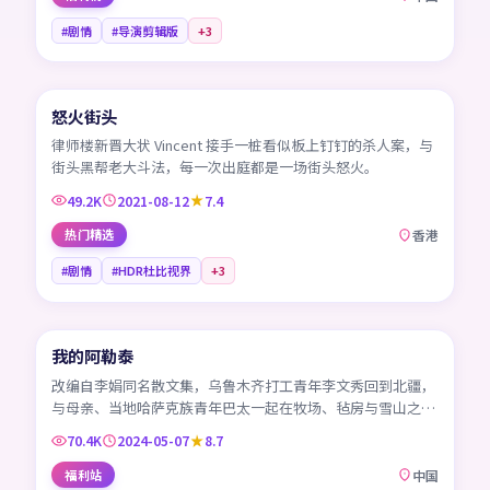
#剧情
#导演剪辑版
+
3
45:45
怒火街头
HK
律师楼新晋大状 Vincent 接手一桩看似板上钉钉的杀人案，与
街头黑帮老大斗法，每一次出庭都是一场街头怒火。
49.2K
2021-08-12
7.4
热门精选
香港
#剧情
#HDR杜比视界
+
3
45:40
我的阿勒泰
CN
改编自李娟同名散文集，乌鲁木齐打工青年李文秀回到北疆，
与母亲、当地哈萨克族青年巴太一起在牧场、毡房与雪山之间
生活。
70.4K
2024-05-07
8.7
福利站
中国