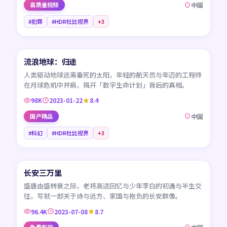
高质量视频
中国
#犯罪
#HDR杜比视界
+
3
99:51
流浪地球：归途
CN
人类驱动地球远离垂死的太阳，年轻的航天员与年迈的工程师
在月球危机中并肩，揭开「数字生命计划」背后的真相。
98K
2023-01-22
8.4
国产精品
中国
#科幻
#HDR杜比视界
+
3
95:17
长安三万里
CN
盛唐由盛转衰之际，老将高适回忆与少年李白的初遇与半生交
往，写就一部关于诗与远方、家国与抱负的长安群像。
96.4K
2023-07-08
8.7