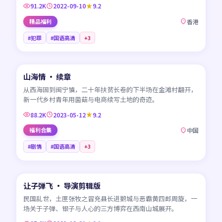
91.2K
2022-09-10
9.2
精品福利
香港
#犯罪
#国语高清
+
3
45:18
山海情 · 续章
CN
从西海固到闽宁镇，二十年扶贫长卷的下半场在金滩村翻开，
新一代乡村青年用菌菇与电商续写土地的奇迹。
88.2K
2023-05-12
9.2
福利合集
中国
#剧情
#国语高清
+
3
99:41
让子弹飞 · 导演剪辑版
CN
民国乱世，土匪张牧之冒充县长进鹅城与恶霸黄四郎周旋，一
场关于子弹、银子与人心的三方博弈在西南山城展开。