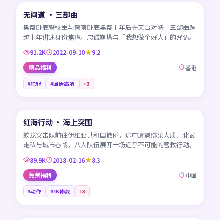
无间道 · 三部曲
热门
HK
黑帮卧底警校生与警察卧底黑帮十年后在天台对峙，三部曲跨
越十年讲述身份焦虑、忠诚崩塌与「我想做个好人」的咒语。
91.2K
2022-09-10
9.2
精品福利
香港
#犯罪
#国语高清
+
3
99:33
红海行动 · 海上突围
热门
CN
蛟龙突击队前往伊维亚共和国撤侨，途中遭遇绑架人质、化武
走私与城市巷战，八人队伍展开一场近乎不可能的营救行动。
89.9K
2018-02-16
8.3
免费福利
中国
#动作
#4K修复
+
3
45:06