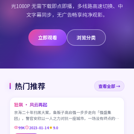
光1080P 无需下载即点即播，多线路高速切换、中
文字幕同步，无广告畅享纯净观影。
立即观看
浏览分类
热门推荐
查看全部 →
45:42
狂飙 · 风云再起
CN
京海二十年扫黑大案，鱼贩子高启强一步步走向「强盛集
团」，警官安欣以一人之力对抗一座城市，一场没有终点的较
量。
99K
2023-01-14
9.0