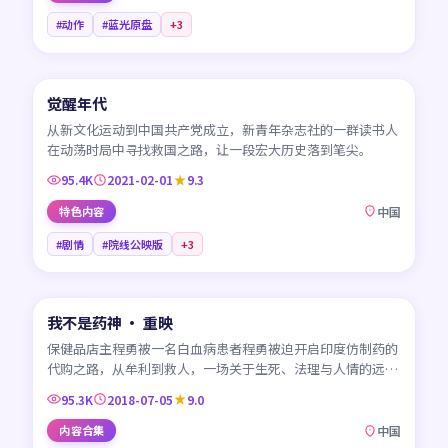
#动作
#蓝光原盘
+
3
45:01
觉醒年代
CN
从新文化运动到中国共产党成立，新青年杂志社的一群读书人
在动荡时局中寻找救国之路，让一段宏大历史落到笔尖。
95.4K
2021-02-01
9.3
特色内容
中国
#剧情
#院线公映版
+
3
99:30
我不是药神 · 重映
CN
保健品店主程勇被一名白血病患者程勇被迫开启印度仿制药的
代购之路，从牟利到救人，一场关于生死、法理与人情的远
征。
95.3K
2018-07-05
9.0
内容合集
中国